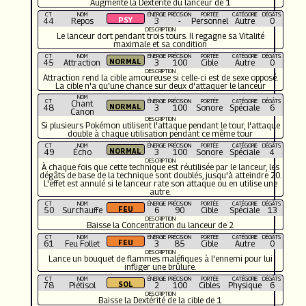
Augmente la Dextérité du lanceur de 1
CT
NOM
ÉNERGIE
PRÉCISION
PORTÉE
CATÉGORIE
DÉGÂTS
44
Repos
3
-
Personnel
Autre
0
DESCRIPTION
Le lanceur dort pendant trois tours. Il regagne sa Vitalité
maximale et sa condition
CT
NOM
ÉNERGIE
PRÉCISION
PORTÉE
CATÉGORIE
DÉGÂTS
45
Attraction
3
100
Cible
Autre
0
DESCRIPTION
Attraction rend la cible amoureuse si celle-ci est de sexe opposé.
La cible n'a qu'une chance sur deux d'attaquer le lanceur
NOM
CT
ÉNERGIE
PRÉCISION
PORTÉE
CATÉGORIE
DÉGÂTS
Chant
48
3
100
Sonore
Spéciale
6
Canon
DESCRIPTION
Si plusieurs Pokémon utilisent l'attaque pendant le tour, l'attaque
double à chaque utilisation pendant ce même tour
CT
NOM
ÉNERGIE
PRÉCISION
PORTÉE
CATÉGORIE
DÉGÂTS
49
Écho
3
100
Sonore
Spéciale
4
DESCRIPTION
À chaque fois que cette technique est réutilisée par le lanceur, les
dégâts de base de la technique sont doublés, jusqu'à atteindre 20.
L'effet est annulé si le lanceur rate son attaque ou en utilise une
autre.
CT
NOM
ÉNERGIE
PRÉCISION
PORTÉE
CATÉGORIE
DÉGÂTS
50
Surchauffe
6
90
Cible
Spéciale
13
DESCRIPTION
Baisse la Concentration du lanceur de 2
CT
NOM
ÉNERGIE
PRÉCISION
PORTÉE
CATÉGORIE
DÉGÂTS
61
Feu Follet
3
85
Cible
Autre
0
DESCRIPTION
Lance un bouquet de flammes maléfiques à l'ennemi pour lui
infliger une brûlure.
CT
NOM
ÉNERGIE
PRÉCISION
PORTÉE
CATÉGORIE
DÉGÂTS
78
Piétisol
2
100
Cibles
Physique
6
DESCRIPTION
Baisse la Dextérité de la cible de 1