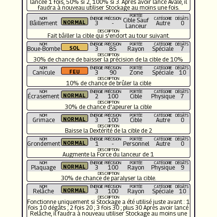
lancée 1 fois, 50% si 2, 100% si 3. Après avoir lancé Avale, il
faudra à nouveau utiliser Stockage au moins une fois.
PORTÉE
NOM
ÉNERGIE
PRÉCISION
CATÉGORIE
DÉGÂTS
Cible Sauf
Bâillement
3
-
Autre
0
Lanceur
DESCRIPTION
Fait bâiller la cible qui s'endort au tour suivant.
NOM
ÉNERGIE
PRÉCISION
PORTÉE
CATÉGORIE
DÉGÂTS
Boue-Bombe
3
85
Rayon
Spéciale
7
DESCRIPTION
30% de chance de baisser la précision de la cible de 10%
NOM
ÉNERGIE
PRÉCISION
PORTÉE
CATÉGORIE
DÉGÂTS
Canicule
3
90
Zone
Spéciale
10
DESCRIPTION
10% de chance de brûler la cible
NOM
ÉNERGIE
PRÉCISION
PORTÉE
CATÉGORIE
DÉGÂTS
Écrasement
2
100
Cible
Physique
7
DESCRIPTION
30% de chance d'apeurer la cible
NOM
ÉNERGIE
PRÉCISION
PORTÉE
CATÉGORIE
DÉGÂTS
Grimace
3
100
Cible
Autre
0
DESCRIPTION
Baisse la Dextérité de la cible de 2
NOM
ÉNERGIE
PRÉCISION
PORTÉE
CATÉGORIE
DÉGÂTS
Grondement
1
-
Personnel
Autre
0
DESCRIPTION
Augmente la Force du lanceur de 1
NOM
ÉNERGIE
PRÉCISION
PORTÉE
CATÉGORIE
DÉGÂTS
Plaquage
3
100
Rayon
Physique
9
DESCRIPTION
30% de chance de paralyser la cible.
NOM
ÉNERGIE
PRÉCISION
PORTÉE
CATÉGORIE
DÉGÂTS
Relâche
3
100
Rayon
Spéciale
10
DESCRIPTION
Fonctionne uniquement si Stockage a été utilisé juste avant : 1
fois 10 dégâts ; 2 fois 20 ; 3 fois 30 ; plus 30 Après avoir lancé
Relâche, il faudra à nouveau utiliser Stockage au moins une