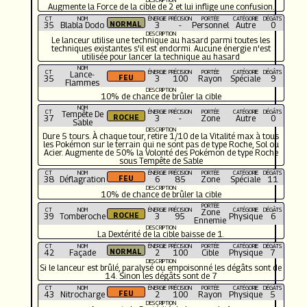
Augmente la Force de la cible de 2 et lui inflige une confusion.
CT
NOM
ÉNERGIE
PRÉCISION
PORTÉE
CATÉGORIE
DÉGÂTS
35
Blabla Dodo
3
-
Personnel
Autre
0
DESCRIPTION
Le lanceur utilise une technique au hasard parmi toutes les
techniques existantes s'il est endormi. Aucune énergie n'est
utilisée pour lancer la technique au hasard
NOM
CT
ÉNERGIE
PRÉCISION
PORTÉE
CATÉGORIE
DÉGÂTS
Lance-
35
3
100
Rayon
Spéciale
9
Flammes
DESCRIPTION
10% de chance de brûler la cible
NOM
CT
ÉNERGIE
PRÉCISION
PORTÉE
CATÉGORIE
DÉGÂTS
Tempête De
37
3
-
Zone
Autre
0
Sable
DESCRIPTION
Dure 5 tours. À chaque tour, retire 1/10 de la Vitalité max à tous
les Pokémon sur le terrain qui ne sont pas de type Roche, Sol ou
Acier. Augmente de 50% la Volonté des Pokémon de type Roche
sous Tempête de Sable
CT
NOM
ÉNERGIE
PRÉCISION
PORTÉE
CATÉGORIE
DÉGÂTS
38
Déflagration
6
85
Zone
Spéciale
11
DESCRIPTION
10% de chance de brûler la cible
PORTÉE
CT
NOM
ÉNERGIE
PRÉCISION
CATÉGORIE
DÉGÂTS
Zone
39
Tomberoche
3
95
Physique
6
Ennemie
DESCRIPTION
La Dextérité de la cible baisse de 1.
CT
NOM
ÉNERGIE
PRÉCISION
PORTÉE
CATÉGORIE
DÉGÂTS
42
Façade
2
100
Cible
Physique
7
DESCRIPTION
Si le lanceur est brûlé, paralysé ou empoisonné les dégâts sont de
14. Sinon les dégâts sont de 7
CT
NOM
ÉNERGIE
PRÉCISION
PORTÉE
CATÉGORIE
DÉGÂTS
43
Nitrocharge
2
100
Rayon
Physique
5
DESCRIPTION