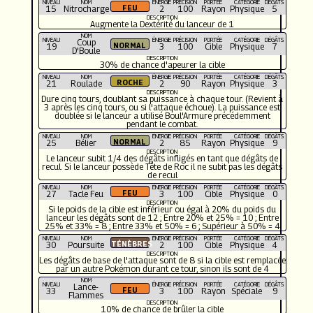
NIVEAU
NOM
ÉNERGIE
PRÉCISION
PORTÉE
CATÉGORIE
DÉGÂTS
15
Nitrocharge
2
100
Rayon
Physique
5
DESCRIPTION
Augmente la Dextérité du lanceur de 1
NOM
NIVEAU
ÉNERGIE
PRÉCISION
PORTÉE
CATÉGORIE
DÉGÂTS
Coup
19
3
100
Cible
Physique
7
D'Boule
DESCRIPTION
30% de chance d'apeurer la cible
NIVEAU
NOM
ÉNERGIE
PRÉCISION
PORTÉE
CATÉGORIE
DÉGÂTS
21
Roulade
2
90
Rayon
Physique
3
DESCRIPTION
Dure cinq tours, doublant sa puissance à chaque tour. (Revient à
3 après les cinq tours, ou si l'attaque échoue). La puissance est
doublée si le lanceur a utilisé Boul'Armure précédemment
pendant le combat.
NIVEAU
NOM
ÉNERGIE
PRÉCISION
PORTÉE
CATÉGORIE
DÉGÂTS
25
Bélier
2
85
Rayon
Physique
9
DESCRIPTION
Le lanceur subit 1/4 des dégâts infligés en tant que dégâts de
recul. Si le lanceur possède Tête de Roc il ne subit pas les dégâts
de recul
NIVEAU
NOM
ÉNERGIE
PRÉCISION
PORTÉE
CATÉGORIE
DÉGÂTS
27
Tacle Feu
3
100
Cible
Physique
0
DESCRIPTION
Si le poids de la cible est inférieur ou égal à 20% du poids du
lanceur les dégâts sont de 12 ; Entre 20% et 25% = 10 ; Entre
25% et 33% = 8 ; Entre 33% et 50% = 6 ; Supérieur à 50% = 4
NIVEAU
NOM
ÉNERGIE
PRÉCISION
PORTÉE
CATÉGORIE
DÉGÂTS
30
Poursuite
2
100
Cible
Physique
4
DESCRIPTION
Les dégâts de base de l'attaque sont de 8 si la cible est remplacée
par un autre Pokémon durant ce tour, sinon ils sont de 4
NOM
NIVEAU
ÉNERGIE
PRÉCISION
PORTÉE
CATÉGORIE
DÉGÂTS
Lance-
33
3
100
Rayon
Spéciale
9
Flammes
DESCRIPTION
10% de chance de brûler la cible