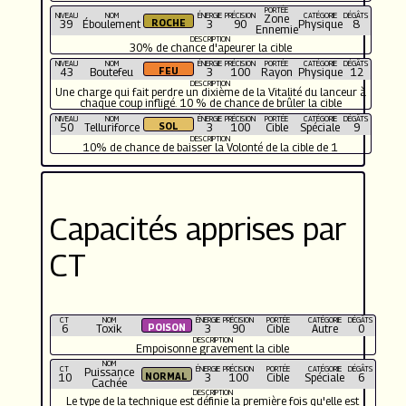
PORTÉE
NIVEAU
NOM
ÉNERGIE
PRÉCISION
CATÉGORIE
DÉGÂTS
Zone
39
Éboulement
3
90
Physique
8
Ennemie
DESCRIPTION
30% de chance d'apeurer la cible
NIVEAU
NOM
ÉNERGIE
PRÉCISION
PORTÉE
CATÉGORIE
DÉGÂTS
43
Boutefeu
3
100
Rayon
Physique
12
DESCRIPTION
Une charge qui fait perdre un dixième de la Vitalité du lanceur à
chaque coup infligé. 10 % de chance de brûler la cible
NIVEAU
NOM
ÉNERGIE
PRÉCISION
PORTÉE
CATÉGORIE
DÉGÂTS
50
Telluriforce
3
100
Cible
Spéciale
9
DESCRIPTION
10% de chance de baisser la Volonté de la cible de 1
Capacités apprises par
CT
CT
NOM
ÉNERGIE
PRÉCISION
PORTÉE
CATÉGORIE
DÉGÂTS
6
Toxik
3
90
Cible
Autre
0
DESCRIPTION
Empoisonne gravement la cible
NOM
CT
ÉNERGIE
PRÉCISION
PORTÉE
CATÉGORIE
DÉGÂTS
Puissance
10
3
100
Cible
Spéciale
6
Cachée
DESCRIPTION
Le type de la technique est définie la première fois qu'elle est