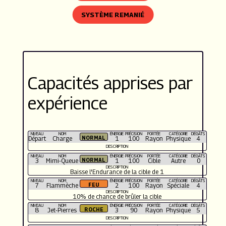
SYSTÈME REMANIÉ
Capacités apprises par
expérience
NIVEAU
NOM
ÉNERGIE
PRÉCISION
PORTÉE
CATÉGORIE
DÉGÂTS
Départ
Charge
1
100
Rayon
Physique
4
DESCRIPTION
NIVEAU
NOM
ÉNERGIE
PRÉCISION
PORTÉE
CATÉGORIE
DÉGÂTS
3
Mimi-Queue
1
100
Cible
Autre
0
DESCRIPTION
Baisse l'Endurance de la cible de 1
NIVEAU
NOM
ÉNERGIE
PRÉCISION
PORTÉE
CATÉGORIE
DÉGÂTS
7
Flammèche
2
100
Rayon
Spéciale
4
DESCRIPTION
10% de chance de brûler la cible
NIVEAU
NOM
ÉNERGIE
PRÉCISION
PORTÉE
CATÉGORIE
DÉGÂTS
8
Jet-Pierres
3
90
Rayon
Physique
5
DESCRIPTION