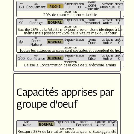
PORTÉE
CT
NOM
ÉNERGIE
PRÉCISION
CATÉGORIE
DÉGÂTS
Zone
80
Éboulement
3
90
Physique
8
Ennemie
DESCRIPTION
30% de chance d'apeurer la cible
CT
NOM
ÉNERGIE
PRÉCISION
PORTÉE
CATÉGORIE
DÉGÂTS
90
Clonage
3
-
Personnel
Autre
0
DESCRIPTION
Sacrifie 25% de la Vitalité max pour crée un clone identique à lui-
même mais possédant 25% de la Vitalité max du lanceur
NOM
CT
ÉNERGIE
PRÉCISION
PORTÉE
CATÉGORIE
DÉGÂTS
Force
96
2
-
Zone
Autre
0
Nature
DESCRIPTION
Toutes les attaques lancées sont spéciales et dépendent du lieu
CT
NOM
ÉNERGIE
PRÉCISION
PORTÉE
CATÉGORIE
DÉGÂTS
100
Confidence
2
-
Cible
Autre
0
DESCRIPTION
Baisse la Concentration de la cible de 1. N'échoue jamais.
Capacités apprises par
groupe d'oeuf
NOM
ÉNERGIE
PRÉCISION
PORTÉE
CATÉGORIE
DÉGÂTS
Avale
3
-
Personnel
Autre
0
DESCRIPTION
Restaure 25% de la vitalité max du lanceur si Stockage a été