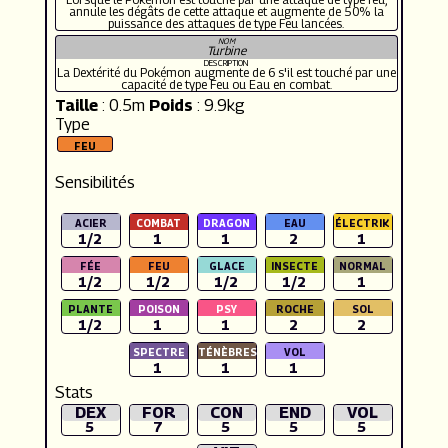
annule les dégâts de cette attaque et augmente de 50% la
puissance des attaques de type Feu lancées.
NOM
Turbine
DESCRIPTION
La Dextérité du Pokémon augmente de 6 s'il est touché par une
capacité de type Feu ou Eau en combat.
Taille
: 0.5m
Poids
: 9.9kg
Type
Sensibilités
1/2
1
1
2
1
1/2
1/2
1/2
1/2
1
1/2
1
1
2
2
1
1
1
Stats
DEX
FOR
CON
END
VOL
5
7
5
5
5