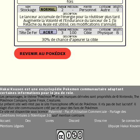
fois
NOM
ÉNERGIE
PRÉCISION
PORTÉE
CATÉGORIE
DÉGÂTS
Stockage
2
-
Personnel
Autre
0
DESCRIPTION
Le lanceur accumule de l'énergie pour la réutiliser plus tard.
Augmente la Volonté et l'Endurance du lanceur de 1 (Si
Relâche ou Avale est utilisé, ces modifications s'annule).
NOM
ÉNERGIE
PRÉCISION
PORTÉE
CATÉGORIE
DÉGÂTS
Tête De Fer
3
100
Cible
Physique
8
DESCRIPTION
30% de chance d'apeurer la cible
REVENIR AU POKÉDEX
Hakai Kousen est une encyclopédie Pokemon communautaire adaptant
certaines informations pour le jeu de role.
Les personnages, le thème "Pokémon ®" et ses marques dérivées sont propriétés de © Nintendo, The
Pokémon Company, Game Freak, Creatures.
Le présent site web n'est pas le site francophone officiel de Pokémon. Il n'a pas de but lucratif. Il
s'agit d'un site communautaire créé par et pour des fans de Pokémon.
Ce site est disponible sous licence
Paternité - Pas d'Utilisation Commerciale - Partage des
Conditions Initiales à l'Identique 3.0
sauf mention contraire.
Accueil
Dex
Livres
Discord
S'inscrire
Se connecter
Mentions Légales
L'équipe Hakai Kousen