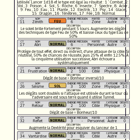
utilisée. Lancer 1d18 et le type est égal au résultat : 1 : Combat ; 2 :
Vol ; 3 : Poison ; 4 : Sol ; 5 : Roche ; 6 : Insecte ; 7 : Spectre ; 8 : Acier ;
9 : Feu ; 10 : Eau ; 11 : Plante ; 12 : Electrik ; 13 : Psy ; 14 : Glace ;
15 : Dragon ; 16 : Ténèbres ; 17 : Fée ; 18 : Normal
CT
NOM
ÉNERGIE
PRÉCISION
PORTÉE
CATÉGORIE
DÉGÂTS
11
Zénith
6
-
Zone
Autre
0
DESCRIPTION
Le soleil brille fortement pendant 5 tours. Augmente les dégâts
des techniques de type Feu de 50% et baisse ceux du type Eau de
50%
CT
NOM
ÉNERGIE
PRÉCISION
PORTÉE
CATÉGORIE
DÉGÂTS
17
Abri
6
-
Personnel
Autre
0
DESCRIPTION
Protège de tout effet, direct ou indirect, d'une attaque de la cible. Si
réutilisé, 50% de chances de réussite, puis 25% et enfin 12.5%. À
la cinquième utilisation successive, Abri échouera
systématiquement
CT
NOM
ÉNERGIE
PRÉCISION
PORTÉE
CATÉGORIE
DÉGÂTS
21
Frustration
2
100
Cible
Physique
0
DESCRIPTION
Dégât de base = Bonheur inversé/10
CT
NOM
ÉNERGIE
PRÉCISION
PORTÉE
CATÉGORIE
DÉGÂTS
26
Séisme
3
100
Zone
Physique
10
DESCRIPTION
Les dégâts sont doublés si l'attaque est utilisée durant le tour où
l'adversaire est sous terre quand il utilise Tunnel.
CT
NOM
ÉNERGIE
PRÉCISION
PORTÉE
CATÉGORIE
DÉGÂTS
27
Retour
2
100
Cible
Physique
0
DESCRIPTION
Dégât de base = Bonheur/10
CT
NOM
ÉNERGIE
PRÉCISION
PORTÉE
CATÉGORIE
DÉGÂTS
32
Reflet
3
-
Personnel
Autre
0
DESCRIPTION
Augmente la Dextérité pour esquiver du lanceur de 1
CT
NOM
ÉNERGIE
PRÉCISION
PORTÉE
CATÉGORIE
DÉGÂTS
34
Vantardise
3
85
Cible
Autre
0
DESCRIPTION