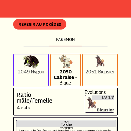
REVENIR AU POKÉDEX
FAKEMON
2049 Nygon
2050
2051 Biqusier
Cabraise
-
Bique
Evolutions
Ratio
LV 17
mâle/femelle
4♂:4♀
Biqusier
NOM
Torche
DESCRIPTION
Lorsque le Pokémon est touché par une attaque de type feu,