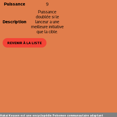
Puissance
9
Puissance
doublée si le
Description
lanceur a une
meilleure initiative
que la cible.
REVENIR À LA LISTE
Hakai Kousen est une encyclopédie Pokemon communautaire adaptant