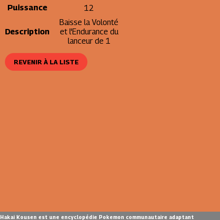
Puissance
12
Baisse la Volonté
Description
et l'Endurance du
lanceur de 1
REVENIR À LA LISTE
Hakai Kousen est une encyclopédie Pokemon communautaire adaptant