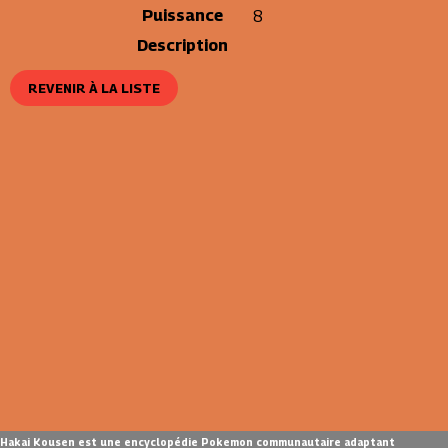
Puissance
8
Description
REVENIR À LA LISTE
Hakai Kousen est une encyclopédie Pokemon communautaire adaptant