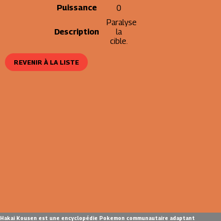
Puissance
0
Paralyse
Description
la
cible.
REVENIR À LA LISTE
Hakai Kousen est une encyclopédie Pokemon communautaire adaptant