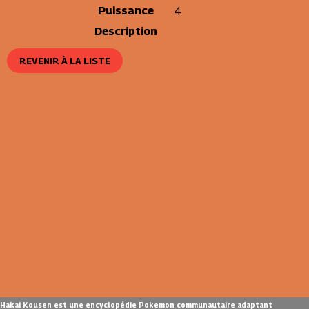
Puissance
4
Description
REVENIR À LA LISTE
Hakai Kousen est une encyclopédie Pokemon communautaire adaptant