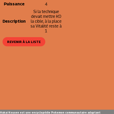
Puissance
4
Si la technique
devait mettre KO
Description
la cible, à la place
sa Vitalité reste à
1
REVENIR À LA LISTE
Hakai Kousen est une encyclopédie Pokemon communautaire adaptant