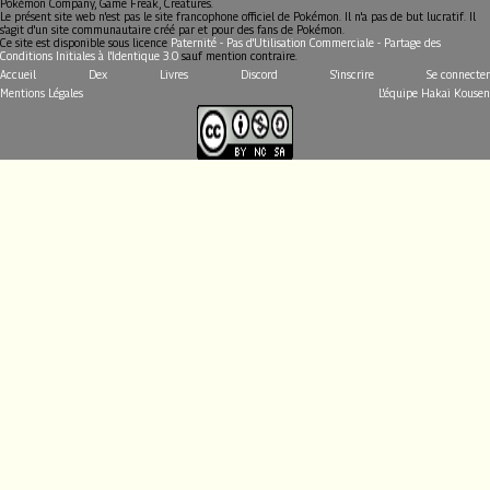
Pokémon Company, Game Freak, Creatures.
Le présent site web n'est pas le site francophone officiel de Pokémon. Il n'a pas de but lucratif. Il
s'agit d'un site communautaire créé par et pour des fans de Pokémon.
Ce site est disponible sous licence
Paternité - Pas d'Utilisation Commerciale - Partage des
Conditions Initiales à l'Identique 3.0
sauf mention contraire.
Accueil
Dex
Livres
Discord
S'inscrire
Se connecter
Mentions Légales
L'équipe Hakai Kousen