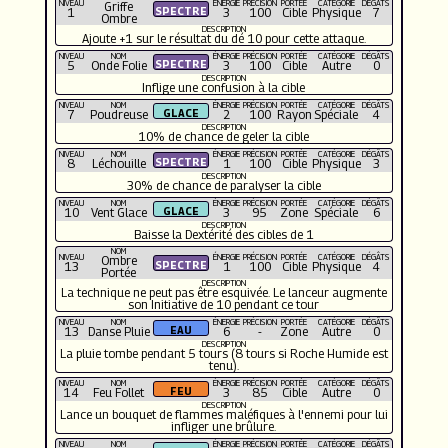
NIVEAU
ÉNERGIE
PRÉCISION
PORTÉE
CATÉGORIE
DÉGÂTS
Griffe
1
3
100
Cible
Physique
7
Ombre
DESCRIPTION
Ajoute +1 sur le résultat du dé 10 pour cette attaque.
NIVEAU
NOM
ÉNERGIE
PRÉCISION
PORTÉE
CATÉGORIE
DÉGÂTS
5
Onde Folie
3
100
Cible
Autre
0
DESCRIPTION
Inflige une confusion à la cible
NIVEAU
NOM
ÉNERGIE
PRÉCISION
PORTÉE
CATÉGORIE
DÉGÂTS
7
Poudreuse
2
100
Rayon
Spéciale
4
DESCRIPTION
10% de chance de geler la cible
NIVEAU
NOM
ÉNERGIE
PRÉCISION
PORTÉE
CATÉGORIE
DÉGÂTS
8
Léchouille
1
100
Cible
Physique
3
DESCRIPTION
30% de chance de paralyser la cible
NIVEAU
NOM
ÉNERGIE
PRÉCISION
PORTÉE
CATÉGORIE
DÉGÂTS
10
Vent Glace
3
95
Zone
Spéciale
6
DESCRIPTION
Baisse la Dextérité des cibles de 1
NOM
NIVEAU
ÉNERGIE
PRÉCISION
PORTÉE
CATÉGORIE
DÉGÂTS
Ombre
13
1
100
Cible
Physique
4
Portée
DESCRIPTION
La technique ne peut pas être esquivée. Le lanceur augmente
son Initiative de 10 pendant ce tour
NIVEAU
NOM
ÉNERGIE
PRÉCISION
PORTÉE
CATÉGORIE
DÉGÂTS
13
Danse Pluie
6
-
Zone
Autre
0
DESCRIPTION
La pluie tombe pendant 5 tours (8 tours si Roche Humide est
tenu).
NIVEAU
NOM
ÉNERGIE
PRÉCISION
PORTÉE
CATÉGORIE
DÉGÂTS
14
Feu Follet
3
85
Cible
Autre
0
DESCRIPTION
Lance un bouquet de flammes maléfiques à l'ennemi pour lui
infliger une brûlure.
NIVEAU
NOM
ÉNERGIE
PRÉCISION
PORTÉE
CATÉGORIE
DÉGÂTS