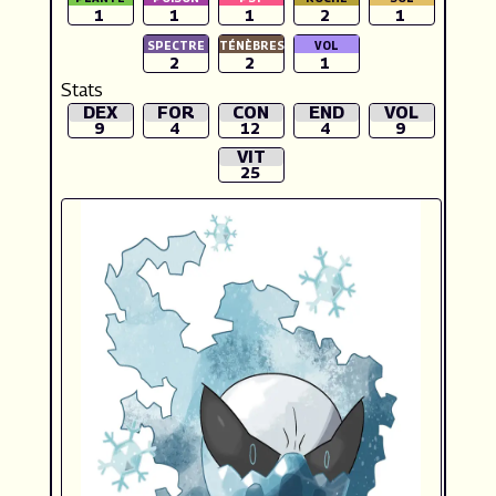
1
1
1
2
1
2
2
1
Stats
DEX
FOR
CON
END
VOL
9
4
12
4
9
VIT
25