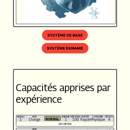
SYSTÈME DE BASE
SYSTÈME REMANIÉ
Capacités apprises par
expérience
NIVEAU
NOM
ÉNERGIE
PRÉCISION
PORTÉE
CATÉGORIE
DÉGÂTS
1
Charge
1
100
Rayon
Physique
4
DESCRIPTION
NOM