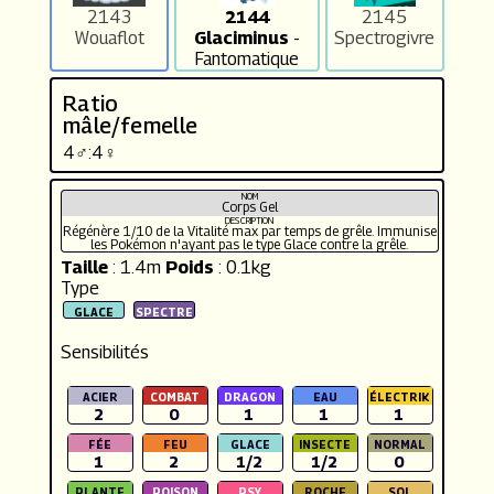
2143
2144
2145
Wouaflot
Glaciminus
-
Spectrogivre
Fantomatique
Ratio
mâle/femelle
4♂:4♀
NOM
Corps Gel
DESCRIPTION
Régénère 1/10 de la Vitalité max par temps de grêle. Immunise
les Pokémon n'ayant pas le type Glace contre la grêle.
Taille
: 1.4m
Poids
: 0.1kg
Type
Sensibilités
2
0
1
1
1
1
2
1/2
1/2
0