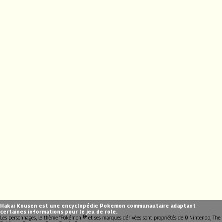
Hakai Kousen est une encyclopédie Pokemon communautaire adaptant
certaines informations pour le jeu de role.
Les personnages, le thème "Pokémon ®" et ses marques dérivées sont propriétés de © Nintendo, The