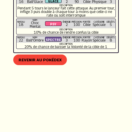
16
Ball'Glace
2
90
Cible
Physique
3
DESCRIPTION
Pendant 5 tours le lanceur fait cette attaque. Au premier tour,
inflige 3 puis double à chaque tour à moins que celle-ci ne
rate ou soit interrompue
NOM
NIVEAU
ÉNERGIE
PRÉCISION
PORTÉE
CATÉGORIE
DÉGÂTS
Choc
18
2
100
Cible
Spéciale
5
Mental
DESCRIPTION
10% de chance de rendre confus la cible
NIVEAU
NOM
ÉNERGIE
PRÉCISION
PORTÉE
CATÉGORIE
DÉGÂTS
22
Ball'Ombre
3
100
Rayon
Spéciale
8
DESCRIPTION
20% de chance de baisser la Volonté de la cible de 1
REVENIR AU POKÉDEX