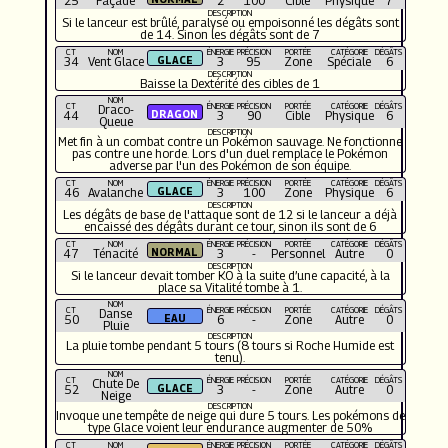
25
Façade
2
100
Cible
Physique
7
DESCRIPTION
Si le lanceur est brûlé, paralysé ou empoisonné les dégâts sont
de 14. Sinon les dégâts sont de 7
CT
NOM
ÉNERGIE
PRÉCISION
PORTÉE
CATÉGORIE
DÉGÂTS
34
Vent Glace
3
95
Zone
Spéciale
6
DESCRIPTION
Baisse la Dextérité des cibles de 1
NOM
CT
ÉNERGIE
PRÉCISION
PORTÉE
CATÉGORIE
DÉGÂTS
Draco-
44
3
90
Cible
Physique
6
Queue
DESCRIPTION
Met fin à un combat contre un Pokémon sauvage. Ne fonctionne
pas contre une horde. Lors d'un duel remplace le Pokémon
adverse par l'un des Pokémon de son équipe.
CT
NOM
ÉNERGIE
PRÉCISION
PORTÉE
CATÉGORIE
DÉGÂTS
46
Avalanche
3
100
Zone
Physique
6
DESCRIPTION
Les dégâts de base de l'attaque sont de 12 si le lanceur a déjà
encaissé des dégâts durant ce tour, sinon ils sont de 6
CT
NOM
ÉNERGIE
PRÉCISION
PORTÉE
CATÉGORIE
DÉGÂTS
47
Ténacité
3
-
Personnel
Autre
0
DESCRIPTION
Si le lanceur devait tomber KO à la suite d’une capacité, à la
place sa Vitalité tombe à 1.
NOM
CT
ÉNERGIE
PRÉCISION
PORTÉE
CATÉGORIE
DÉGÂTS
Danse
50
6
-
Zone
Autre
0
Pluie
DESCRIPTION
La pluie tombe pendant 5 tours (8 tours si Roche Humide est
tenu).
NOM
CT
ÉNERGIE
PRÉCISION
PORTÉE
CATÉGORIE
DÉGÂTS
Chute De
52
3
-
Zone
Autre
0
Neige
DESCRIPTION
Invoque une tempête de neige qui dure 5 tours. Les pokémons de
type Glace voient leur endurance augmenter de 50%
CT
NOM
ÉNERGIE
PRÉCISION
PORTÉE
CATÉGORIE
DÉGÂTS