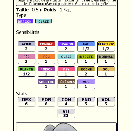
Régénère 1/10 de la Vitalité max par temps de grêle. Immunise
les Pokémon n'ayant pas le type Glace contre la grêle.
Taille
: 0.5m
Poids
: 17kg
Type
Sensibilités
2
2
2
1/2
1/2
2
1
1
1
1
1/2
1
1
2
1
1
1
1
Stats
DEX
FOR
CON
END
VOL
6
8
4
5
5
VIT
33