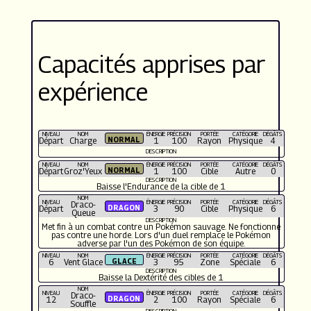
Capacités apprises par
expérience
NIVEAU
NOM
ÉNERGIE
PRÉCISION
PORTÉE
CATÉGORIE
DÉGÂTS
Départ
Charge
1
100
Rayon
Physique
4
DESCRIPTION
NIVEAU
NOM
ÉNERGIE
PRÉCISION
PORTÉE
CATÉGORIE
DÉGÂTS
Départ
Groz'Yeux
1
100
Cible
Autre
0
DESCRIPTION
Baisse l'Endurance de la cible de 1
NOM
NIVEAU
ÉNERGIE
PRÉCISION
PORTÉE
CATÉGORIE
DÉGÂTS
Draco-
Départ
3
90
Cible
Physique
6
Queue
DESCRIPTION
Met fin à un combat contre un Pokémon sauvage. Ne fonctionne
pas contre une horde. Lors d'un duel remplace le Pokémon
adverse par l'un des Pokémon de son équipe.
NIVEAU
NOM
ÉNERGIE
PRÉCISION
PORTÉE
CATÉGORIE
DÉGÂTS
6
Vent Glace
3
95
Zone
Spéciale
6
DESCRIPTION
Baisse la Dextérité des cibles de 1
NOM
NIVEAU
ÉNERGIE
PRÉCISION
PORTÉE
CATÉGORIE
DÉGÂTS
Draco-
12
2
100
Rayon
Spéciale
6
Souffle